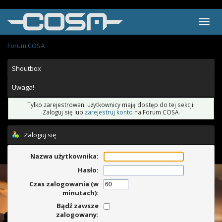
Forum COSA
Shoutbox
Uwaga!
Tylko zarejestrowani użytkownicy mają dostęp do tej sekcji.
Zaloguj się lub
zarejestruj konto
na Forum COSA.
Zaloguj się
Nazwa użytkownika:
Hasło:
Czas zalogowania (w
minutach):
Bądź zawsze
zalogowany: