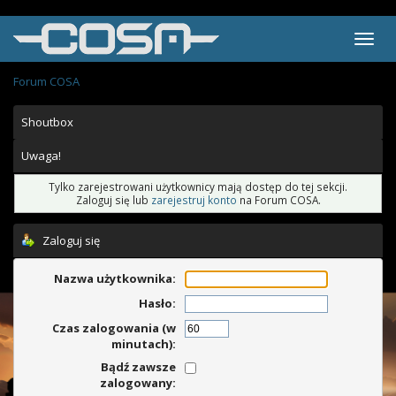
Forum COSA
Shoutbox
Uwaga!
Tylko zarejestrowani użytkownicy mają dostęp do tej sekcji.
Zaloguj się lub
zarejestruj konto
na Forum COSA.
Zaloguj się
Nazwa użytkownika:
Hasło:
Czas zalogowania (w
minutach):
Bądź zawsze
zalogowany: