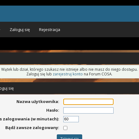
Zaloguj się
Rejestracja
Wątek lub dział, którego szukasz nie istnieje albo nie masz do niego dostępu.
Zaloguj się lub
zarejestruj konto
na Forum COSA.
oguj się
Nazwa użytkownika:
Hasło:
s zalogowania (w minutach):
Bądź zawsze zalogowany: