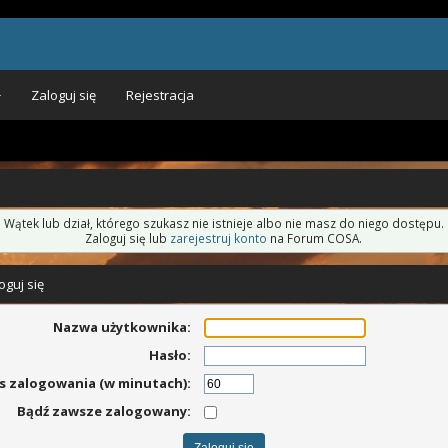
Zaloguj się
Rejestracja
Wątek lub dział, którego szukasz nie istnieje albo nie masz do niego dostępu.
Zaloguj się lub
zarejestruj konto
na Forum COSA.
oguj się
Nazwa użytkownika:
Hasło:
s zalogowania (w minutach):
Bądź zawsze zalogowany: