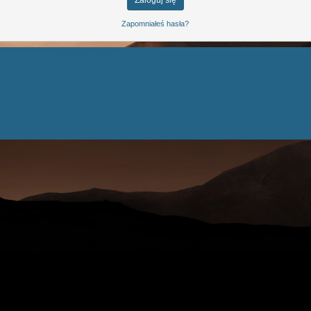
Zapomniałeś hasła?