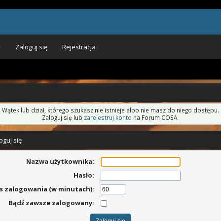
Zaloguj się
Rejestracja
Wątek lub dział, którego szukasz nie istnieje albo nie masz do niego dostępu.
Zaloguj się lub
zarejestruj konto
na Forum COSA.
oguj się
Nazwa użytkownika:
Hasło:
s zalogowania (w minutach):
Bądź zawsze zalogowany: