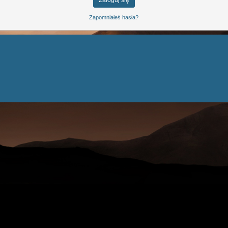
Zapomniałeś hasła?