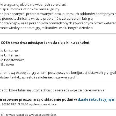
ki w zgranej ekipie na własnych serwerach
misji autorstwa członków naszej grupy
do przebranych, przetestowanych oraz autorskich addonów dostępnych
 pomoc techniczną w razie problemów ze sprzętem lub grą
do treningów oraz poradników prowadzonych i tworzonych przez weteran
anie wiedzy na temat gry, militariów i wielu innych dziedzin
 COSA trwa dwa miesiące i składa się z kilku szkoleń:
ie Unitarne I
ie Unitarne II
nie Podstawowe
gi Bazowe
ne nową osobę do gry z nami począwszy od konfiguracji ustawień gry, grafi
dstaw taktyk, sprzętu i szkoleniach zgrywających.
sób, które lubią się uczyć i chcą poszerzać swoje zainteresowania.
eresowane proszone są o składanie podań w
dziale rekrutacyjnym
: 2022/05/22, 11:24:10 wysłana przez Artur
»
SF: zawsze staraj się wyglądać zajebiście.