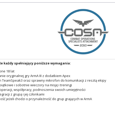
e każdy spełniający poniższe wymagania:
ne 18 lat
nie oryginalnej gry ArmA III z dodatkiem Apex
 TeamSpeak3 oraz sprawny mikrofon do komunikacji z resztą ekipy
piątkowe i sobotnie wieczory na misję i treningi
operacji, współpracy, podnoszenia swoich umiejętności
egracji z grupą i jej członkami
ość jeżeli chodzi o przynależność do grup grających w ArmA