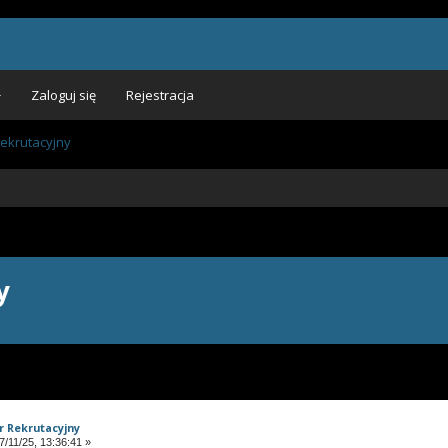
Zaloguj się
Rejestracja
Rekrutacyjny
y
r Rekrutacyjny
/11/25, 13:36:41 »