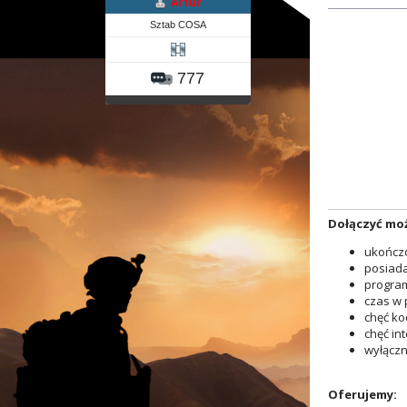
Artur
Sztab COSA
777
Dołączyć moż
ukończo
posiada
program
czas w 
chęć ko
chęć int
wyłączn
Oferujemy: