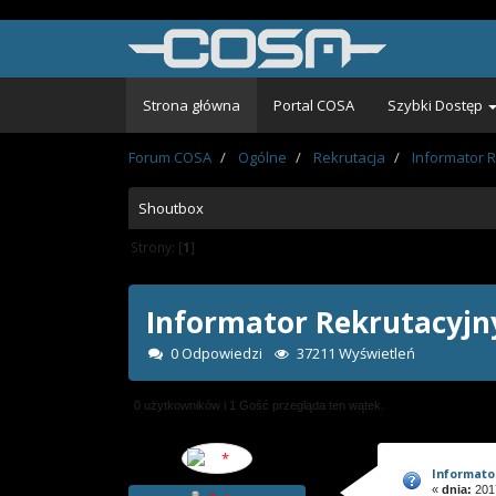
Strona główna
Portal COSA
Szybki Dostęp
Forum COSA
Ogólne
Rekrutacja
Informator 
Shoutbox
Strony: [
1
]
Informator Rekrutacyjn
0 Odpowiedzi
37211 Wyświetleń
0 użytkowników i 1 Gość przegląda ten wątek.
Informato
«
dnia:
2017