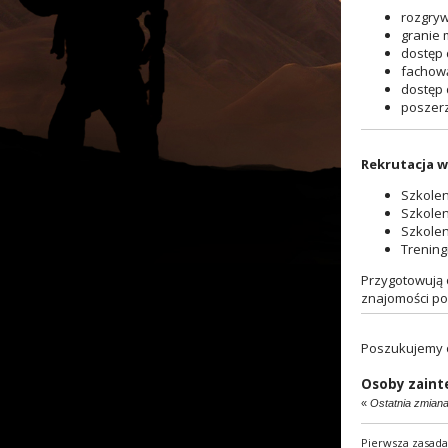
rozgryw
granie 
dostęp 
fachową
dostęp 
poszerz
Rekrutacja w
Szkolen
Szkolen
Szkole
Trenin
Przygotowują o
znajomości po
Poszukujemy o
Osoby zaint
«
Ostatnia zmiana
Pierwsza zasada 