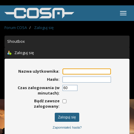
Forum COSA
Zaloguj się
Shoutbox
Zaloguj się
Nazwa użytkownika:
Hasło:
Czas zalogowania (w
minutach):
Bądź zawsze
zalogowany:
Zapomniałeś hasła?