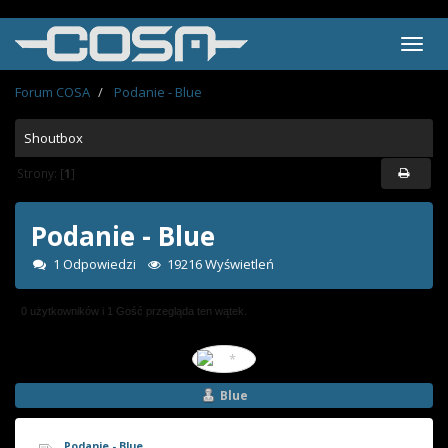
Forum COSA
Podanie - Blue
Shoutbox
Strony: [
1
]
Podanie - Blue
1 Odpowiedzi
19216 Wyświetleń
0 użytkowników i 1 Gość przegląda ten wątek.
Blue
Podanie - Blue