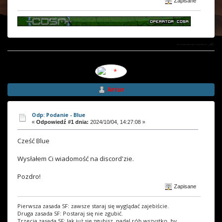
Zapisane
Artur
Odp: Podanie - Blue
«
Odpowiedź #1 dnia:
2024/10/04, 14:27:08 »
Cześć Blue
Wysłałem Ci wiadomość na discord'zie.
Pozdro!
Zapisane
Pierwsza zasada SF: zawsze staraj się wyglądać zajebiście.
Druga zasada SF: Postaraj się nie zgubić.
Trzecia zasada SF: Jak już się zgubisz, nadal rób wszystko, by