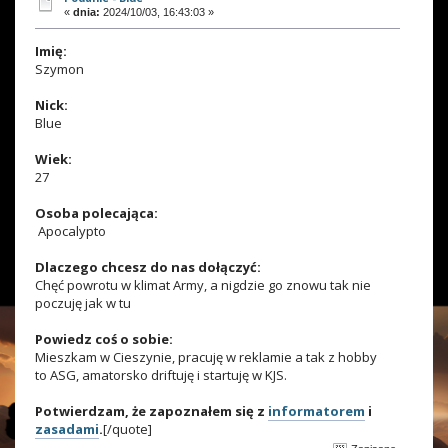
«
dnia:
2024/10/03, 16:43:03 »
Imię:
Szymon
Nick:
Blue
Wiek:
27
Osoba polecająca:
Apocalypto
Dlaczego chcesz do nas dołączyć:
Chęć powrotu w klimat Army, a nigdzie go znowu tak nie
poczuję jak w tu
Powiedz coś o sobie:
Mieszkam w Cieszynie, pracuję w reklamie a tak z hobby
to ASG, amatorsko driftuję i startuję w KJS.
Potwierdzam, że zapoznałem się z
informatorem
i
zasadami
.
[/quote]